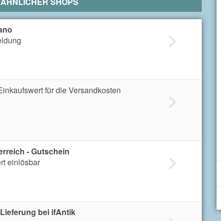
 ÄHNLICHER SHOPS
ano
eldung
inkaufswert für die Versandkosten
erreich - Gutschein
t einlösbar
ieferung bei ifAntik