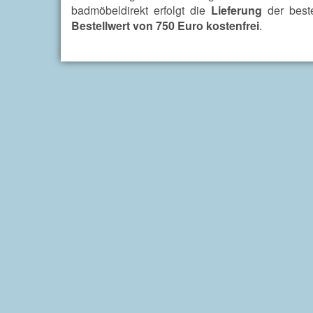
badmöbeldirekt erfolgt die
Lieferung
der beste
Bestellwert von 750 Euro kostenfrei
.