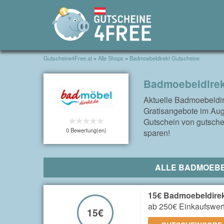
Gutscheine4Free.at
»
Alle Shops
»
Badmoebeldirekt Gutscheine
Badmoebeldirek
Aktuelle Badmoebeldir
Gratisangebote im Aug
Gutschein von gutschei
0 Bewertung(en)
sparen!
ALLE BADMOEBE
15€ Badmoebeldirek
ab 250€ Einkaufswer
15€