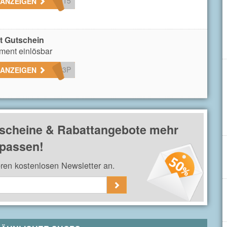
l15
 ANZEIGEN
t Gutschein
iment einlösbar
t3P
 ANZEIGEN
scheine & Rabattangebote mehr
passen!
eren kostenlosen Newsletter an.