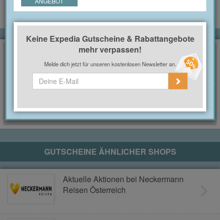
ANGEBOT
Keine Expedia Gutscheine & Rabattangebote
mehr verpassen!
Keine Expedia Gutscheine & Rabattangebote mehr
Melde dich jetzt für unseren kostenlosen Newsletter an.
verpassen!
Melde dich jetzt für unseren kostenlosen Newsletter an.
GUTSCHEINE ÄHNLICHER SHOPS
Aktuelle Aktionen bei Neckermann
Reisen Österreich