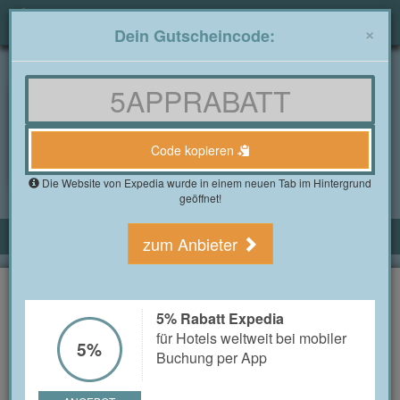
Togg
×
Dein Gutscheincode:
navig
Gutscheine4Free.at
»
Alle Shops
»
Expedia Gutscheine
Expedia Gutscheine im
August 2026
Code kopieren
3 Bewertung(en)
Die Website von Expedia wurde in einem neuen Tab im Hintergrund
geöffnet!
ALLE EXPEDIA GUTSCHEINE
zum Anbieter
5% Rabatt Expedia
für Hotels weltweit bei mobiler
5%
5% Rabatt Expedia
Buchung per App
für Hotels weltweit bei mobiler
5%
Buchung per App
ANGEBOT
Code kopieren