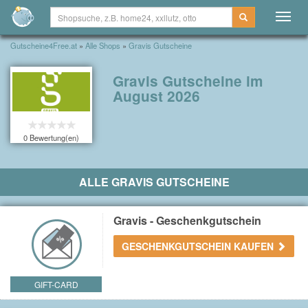
Togg
navig
Gutscheine4Free.at
»
Alle Shops
»
Gravis Gutscheine
Gravis Gutscheine im
August 2026
0 Bewertung(en)
ALLE GRAVIS GUTSCHEINE
Gravis - Geschenkgutschein
GESCHENKGUTSCHEIN KAUFEN
GIFT-CARD