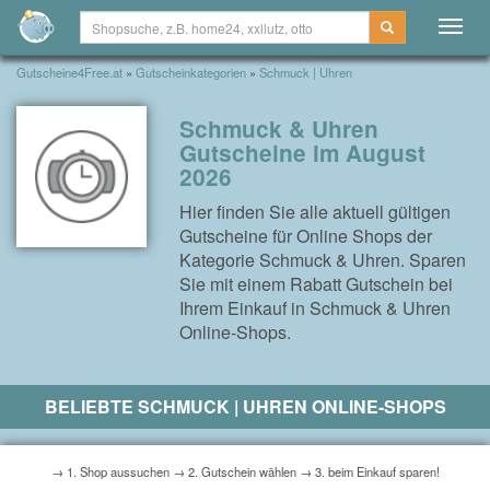
Togg
navig
Gutscheine4Free.at
»
Gutscheinkategorien
»
Schmuck | Uhren
Schmuck & Uhren
Gutscheine im August
2026
Hier finden Sie alle aktuell gültigen
Gutscheine für Online Shops der
Kategorie Schmuck & Uhren. Sparen
Sie mit einem Rabatt Gutschein bei
Ihrem Einkauf in Schmuck & Uhren
Online-Shops.
BELIEBTE SCHMUCK | UHREN ONLINE-SHOPS
→ 1. Shop aussuchen → 2. Gutschein wählen → 3. beim Einkauf sparen!