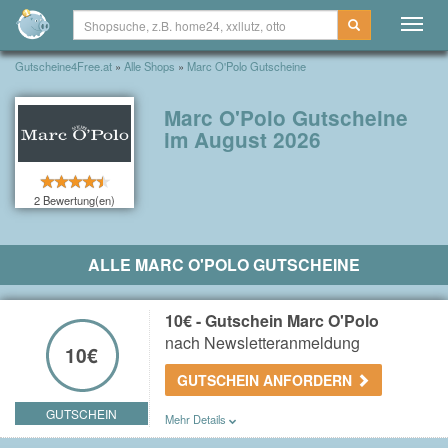
Togg
navig
Gutscheine4Free.at
»
Alle Shops
»
Marc O'Polo Gutscheine
Marc O'Polo Gutscheine
im August 2026
2 Bewertung(en)
ALLE MARC O'POLO GUTSCHEINE
10€ - Gutschein Marc O'Polo
nach Newsletteranmeldung
10€
GUTSCHEIN ANFORDERN
GUTSCHEIN
Mehr Details
Sie erhalten einen 10€ Gutschein nach der Anmeldung