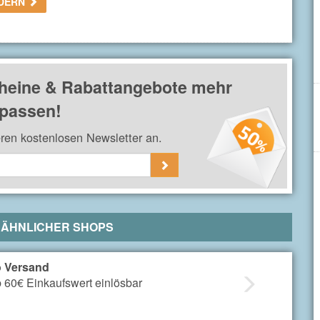
RDERN
ein nach der Anmeldung am Newsletter bei
Marc O'Polo
.
heine & Rabattangebote mehr
passen!
eren kostenlosen Newsletter an.
 ÄHNLICHER SHOPS
o Versand
 60€ Einkaufswert einlösbar