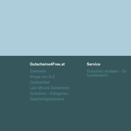
Gutscheine4Free.at
Service
Startseite
Gutschein einlösen - So
funktioniert's
Shops von A-Z
Gratisartikel
Last Minute Gutscheine
Gutschein - Kategorien
Geschenkgutscheine