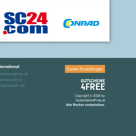
ternational
Cookie-Einstellungen
tscheine4free.ch
ucher-code.ie
d-gutschein.de
Copyright © 2026 by
Gutscheine4Free.at
Alle Rechte vorbehalten.