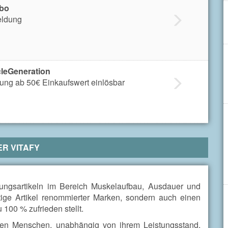
ibo
eldung
cleGeneration
ung ab 50€ Einkaufswert einlösbar
ER
VITAFY
hrungsartikeln im Bereich Muskelaufbau, Ausdauer und
rtige Artikel renommierter Marken, sondern auch einen
00 % zufrieden stellt.
tiven Menschen, unabhängig von ihrem Leistungsstand,