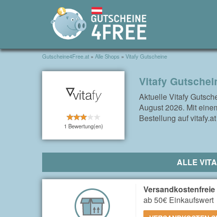
Gutscheine4Free.at
»
Alle Shops
»
Vitafy Gutscheine
Vitafy Gutschei
Aktuelle Vitafy Gutsc
August 2026. Mit einem
Bestellung auf vitafy.a
1 Bewertung(en)
ALLE VIT
Versandkostenfreie L
ab 50€ Einkaufswert