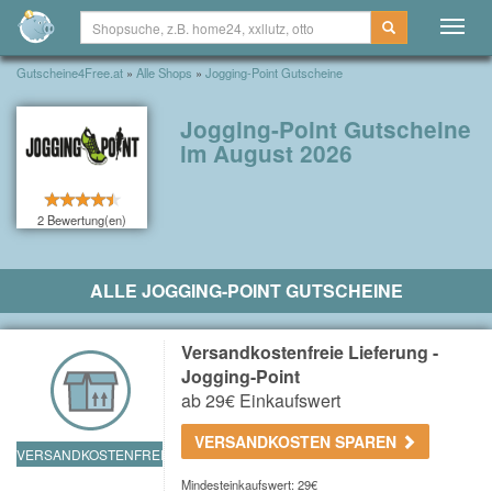
Togg
navig
Gutscheine4Free.at
»
Alle Shops
»
Jogging-Point Gutscheine
Jogging-Point Gutscheine
im August 2026
2 Bewertung(en)
ALLE JOGGING-POINT GUTSCHEINE
Versandkostenfreie Lieferung -
Jogging-Point
ab 29€ Einkaufswert
VERSANDKOSTEN SPAREN
VERSANDKOSTENFREI
Mindesteinkaufswert: 29€